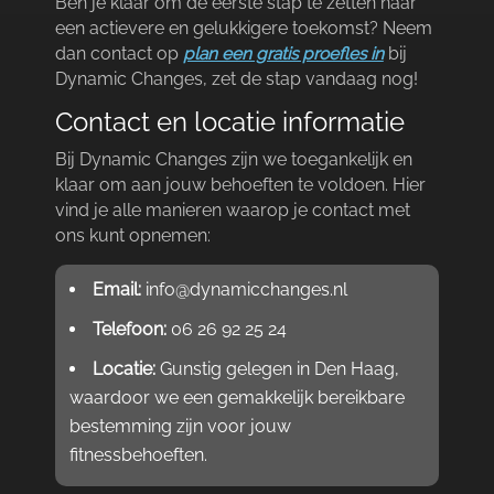
Ben je klaar om de eerste stap te zetten naar
een actievere en gelukkigere toekomst? Neem
dan contact op
plan een gratis proefles in
bij
Dynamic Changes, zet de stap vandaag nog!
Contact en locatie informatie
Bij Dynamic Changes zijn we toegankelijk en
klaar om aan jouw behoeften te voldoen.​ Hier
vind je alle manieren waarop je contact met
ons kunt opnemen:
Email:
info@dynamicchanges.​nl
Telefoon:
06 26 92 25 24
Locatie:
Gunstig gelegen in Den Haag,
waardoor we een gemakkelijk bereikbare
bestemming zijn voor jouw
fitnessbehoeften.​