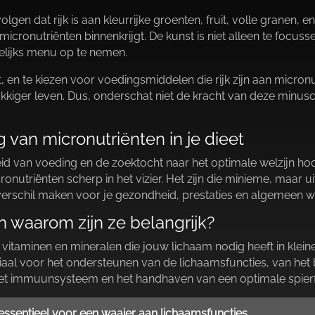
olgen dat rijk is aan kleurrijke groenten, fruit, volle granen,
icronutriënten binnenkrijgt.​ De kunst is niet alleen te focuss
gelijks menu op te nemen.​
, en te kiezen voor voedingsmiddelen die rijk zijn aan micronut
ukkiger leven.​ Dus, onderschat niet de kracht van deze minu
 van micronutriënten in je dieet
id van voeding en de zoektocht naar het optimale welzijn hoogt
utriënten scherp in het vizier.​ Het zijn die minieme, maar u
verschil maken voor je gezondheid, prestaties en algemeen w
n waarom zijn ze belangrijk?
 vitaminen en mineralen die jouw lichaam nodig heeft in kle
ruciaal voor het ondersteunen van de lichaamsfuncties, van h
het immuunsysteem en het handhaven van een optimale spierfu
, essentieel voor een waaier aan lichaamsfuncties