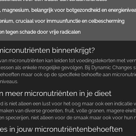
m, magnesium, belangrijk voor botgezondheid en energienive
lenium, cruciaal voor immuunfunctie en celbescherming
en tegen schade door vrije radicalen
icronutriënten binnenkrijgt?
van micronutriënten kan leiden tot voedingstekorten met ve
ssen als enkele mogelijke gevolgen.​ Bij Dynamic Changes 
behoeften maar ook op de specifieke behoefte aan micronutr
niveaus.​
 meer micronutriënten in je dieet
 is niet alleen een lust voor het oog maar ook een indicatie va
 maken van diverse groenten, fruit, volle granen, magere eiwit
en specerijen, niet alleen voor de smaak maar ook voor hun nu
es in jouw micronutriëntenbehoeften