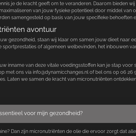
nis je de kracht geeft om te veranderen.​ Daarom bieden wij
t maximaliseren van jouw fysieke potentieel door middel van
worden samengesteld op basis van jouw specifieke behoeften e
utriënten avontuur
ouw gezondheid, staan wij klaar om samen jouw dieet naar een h
e sportprestaties of algemeen welbevinden, het inbouwen van
ouw inname van deze vitale voedingsstoffen kan je stap voor 
op met ons via info@dynamicchanges.​nl of bel ons op 06 26 9
les.​ Laten we samen de kracht van micronutriënten ontdekken
essentieel voor mijn gezondheid?
ine? Dan zijn micronutriënten de olie die ervoor zorgt dat all