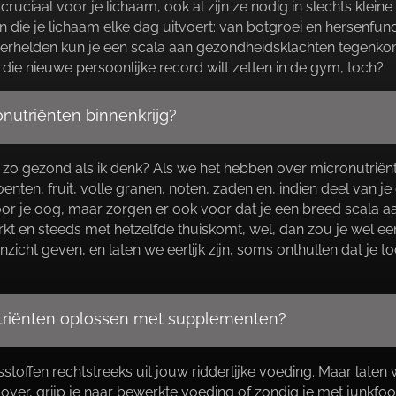
cruciaal voor je lichaam, ook al zijn ze nodig in slechts klein
n die je lichaam elke dag uitvoert: van botgroei en hersenfunc
elden kun je een scala aan gezondheidsklachten tegenkomen.
die nieuwe persoonlijke record wilt zetten in de gym, toch?
onutriënten binnenkrijg?
 zo gezond als ik denk? Als we het hebben over micronutriënte
enten, fruit, volle granen, noten, zaden en, indien deel van je 
 voor je oog, maar zorgen er ook voor dat je een breed scala aa
kt en steeds met hetzelfde thuiskomt, wel, dan zou je wel ee
nzicht geven, en laten we eerlijk zijn, soms onthullen dat je
nutriënten oplossen met supplementen?
sstoffen rechtstreeks uit jouw ridderlijke voeding.​ Maar laten 
jt over, grijp je naar bewerkte voeding of zondig je met junk