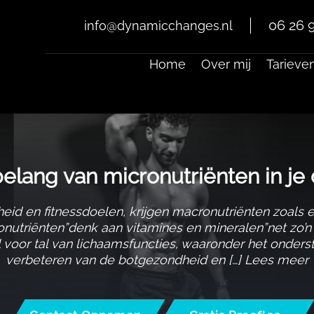
06 26 9
info@dynamicchanges.nl
Home
Over mij
Tarieve
elang van micronutriënten in je d
d en fitnessdoelen, krijgen macronutriënten zoals e
ronutriënten”denk aan vitamines en mineralen”net zo’n 
el voor tal van lichaamsfuncties, waaronder het ond
verbeteren van de botgezondheid en […] Lees meer