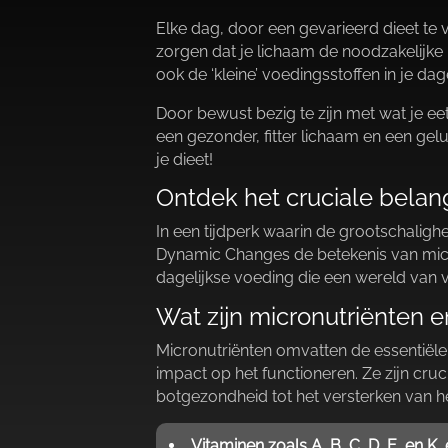
Elke dag, door een gevarieerd dieet te v
zorgen dat je lichaam de noodzakelijke m
ook de ‘kleine’ voedingsstoffen in je da
Door bewust bezig te zijn met wat je eet
een gezonder, fitter lichaam en een gel
je dieet!
Ontdek het cruciale belang
In een tijdperk waarin de grootschalighe
Dynamic Changes de betekenis van micron
dagelijkse voeding die een wereld van 
Wat zijn micronutriënten e
Micronutriënten omvatten de essentiële
impact op het functioneren.​ Ze zijn c
botgezondheid tot het versterken van 
Vitaminen zoals A, B, C, D, E, en K