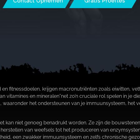
Contact Opnemen
Gratis Proefles
 fitnessdoelen, krijgen macronutriënten zoals eiwitten, vett
n vitamines en mineralen”net zo’n cruciale rol spelen in je die
ies, waaronder het ondersteunen van je immuunsysteem, het 
eet kan niet genoeg benadrukt worden.​ Ze zijn de bouwstenen
et herstellen van weefsels tot het produceren van enzymsyste
idheid, een zwakker immuunsysteem en zelfs chronische gezo