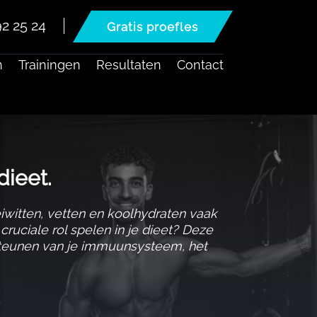
2 25 24
Gratis proefles
n
Trainingen
Resultaten
Contact
ieet.​
iwitten, vetten en koolhydraten vaak
cruciale rol spelen in je dieet? Deze
ersteunen van je immuunsysteem, het