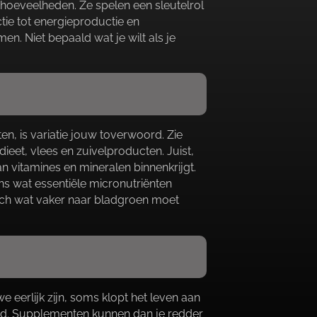
e hoeveelheden.​ Ze spelen een sleutelrol
tie tot energieproductie en
​ Niet bepaald wat je wilt als je
n, is variatie jouw toverwoord.​ Zie
dieet, vlees en zuivelproducten.​ Juist,
n vitamines en mineralen binnenkrijgt.​
ns wat essentiële micronutriënten
 toch wat vaker naar bladgroen moet
we eerlijk zijn, soms klopt het leven aan
food.​ Supplementen kunnen dan je redder