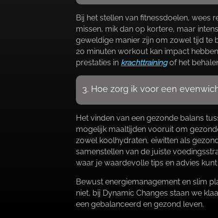
Bij het stellen van fitnessdoelen, wees r
missen, mik dan op kortere, maar intensie
geweldige manier zijn om zowel tijd te bes
20 minuten workout kan impact hebben.​ 
prestaties in
krachttraining
of het behalen
3.​ Hoe zorg ik voor een evenwi
Het vinden van een gezonde balans tusse
mogelijk maaltijden vooruit om gezonde
zowel koolhydraten, eiwitten als gezond
samenstellen van de juiste voedingsstra
waar je waardevolle tips en advies kunt 
Bewust energiemanagement en slim plan
niet, bij Dynamic Changes staan we kla
een gebalanceerd en gezond leven.​