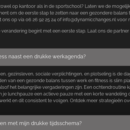
, zowel op kantoor als in de sportschool? Laten we de mogeli
moment om de eerste stap te zetten naar een gezondere balans
 ons op via 06 26 92 25 24 of info@dynamicchanges.​nl voor m
randering begint met een eerste stap.​ Laat ons de partner zij
itness naast een drukke werkagenda?
en, gezinsleven, sociale verplichtingen, en plotseling is de 
den van een gezonde balans tussen werk en fitness is slim plann
 alsof het belangrijke vergaderingen zijn.​ Een ochtendrouti
n je lunchpauze een actieve pauze met een korte wandeling of 
erkt en dit consistent te volgen.​ Ontdek meer strategieën o
oelen met mijn drukke tijdsschema?