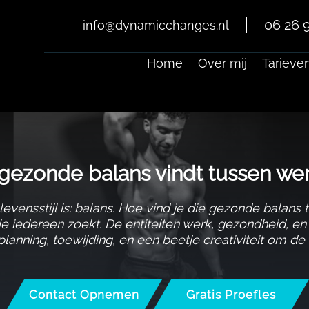
06 26 9
info@dynamicchanges.nl
Home
Over mij
Tarieve
gezonde balans vindt tussen werk 
ensstijl is: balans.​ Hoe vind je die gezonde balans t
e iedereen zoekt.​ De entiteiten werk, gezondheid, e
planning, toewijding, en een beetje creativiteit om de
Contact Opnemen
Gratis Proefles