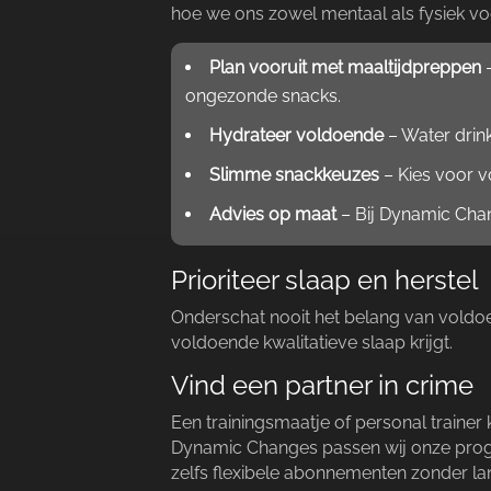
hoe we ons zowel mentaal als fysiek voe
Plan vooruit met maaltijdpreppen
–
ongezonde snacks.​
Hydrateer voldoende
– Water drin
Slimme snackkeuzes
– Kies voor vo
Advies op maat
– Bij Dynamic Chan
Prioriteer slaap en herstel
Onderschat nooit het belang van voldoend
voldoende kwalitatieve slaap krijgt.​
Vind een partner in crime
Een trainingsmaatje of personal traine
Dynamic Changes passen wij onze progra
zelfs flexibele abonnementen zonder lan