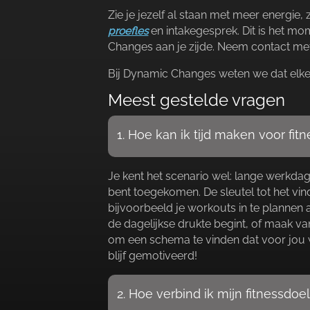
Zie je jezelf al staan met meer energie
proefles
en intakegesprek.​ Dit is het 
Changes aan je zijde.​ Neem contact met
Bij Dynamic Changes weten we dat elke ve
Meest gestelde vragen
1.​ Hoe kan ik tijd maken voor f
Je kent het scenario wel: lange werkdag
bent toegekomen.​ De sleutel tot het vin
bijvoorbeeld je workouts in te plannen
de dagelijkse drukte begint, of maak va
om een schema te vinden dat voor jou w
blijf gemotiveerd!
2.​ Hoe verbind ik mijn fitnessd