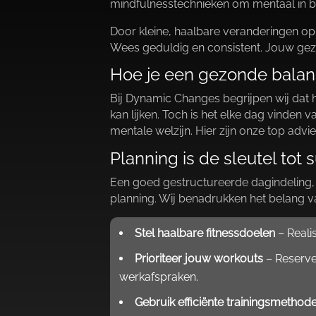
mindfulnesstechnieken om mentaal in ba
Door kleine, haalbare veranderingen op t
Wees geduldig en consistent.​ Jouw gezo
Hoe je een gezonde balans
Bij Dynamic Changes begrijpen wij dat
kan lijken.​ Toch is het elke dag vinden
mentale welzijn.​ Hier zijn onze top ad
Planning is de sleutel tot 
Een goed gestructureerde dagindeling, w
planning.​ Wij benadrukken het belang va
Stel haalbare fitnessdoelen
– Realis
Prioriteer jouw workouts
– Reservee
werkafspraken.​
Gebruik efficiënte trainingsmethod