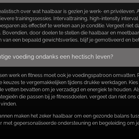
ealistisch over wat haalbaar is gezien je werk- en privéleven.​
vere trainingssessies.​ Intervaltraining, high-intensity interval
paren als effectief te werken aan je conditie.​ Vergeet niet dat 
Bovendien, door doelen te stellen die haalbaar en meetbaar z
 van een bepaald gewichtsverlies, blijf je gemotiveerd en bet
chtige voeding ondanks een hectisch leven?
n werk en fitness moet ook je voedingspatroon omvatten.​ Pla
 keuzes te vergemakkelijken tijdens drukke werkdagen.​ Kies
e vetten bevatten om je verzadigd en energiek te houden.​ Als
tegieën die passen bij je fitnessdoelen, vergeet dan niet ons
vinden.​
nen maken het zeker haalbaar om een gezonde balans tussen 
ar met gepersonaliseerde ondersteuning en begeleiding om je 