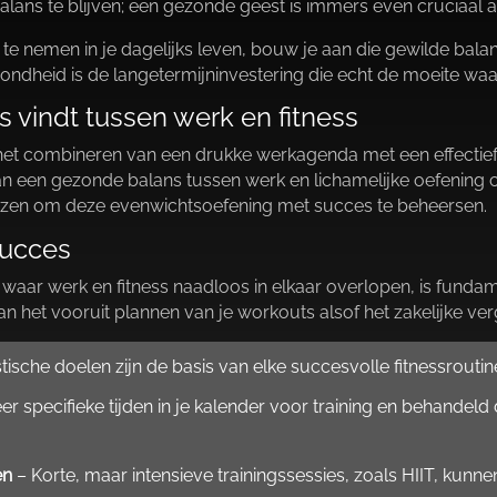
lans te blijven; een gezonde geest is immers even cruciaal a
e nemen in je dagelijks leven, bouw je aan die gewilde balans
ndheid is de langetermijninvestering die echt de moeite waard
 vindt tussen werk en fitness
 het combineren van een drukke werkagenda met een effectie
 van een gezonde balans tussen werk en lichamelijke oefening c
viezen om deze evenwichtsoefening met succes te beheersen.​
succes
aar werk en fitness naadloos in elkaar overlopen, is fundame
n het vooruit plannen van je workouts alsof het zakelijke verg
tische doelen zijn de basis van elke succesvolle fitnessrouti
r specifieke tijden in je kalender voor training en behandeld
en
– Korte, maar intensieve trainingssessies, zoals HIIT, kunne