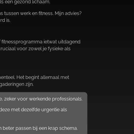
ls een gezond lichaam.​
 tussen werk en fitness.​ Mijn advies?
 is.​
f fitnessprogramma ietwat uitdagend
ruciaal voor zowel je fysieke als
nteel.​ Het begint allemaal met
aderingen zijn.​
ne, zeker voor werkende professionals.​
 deze met dezelfde urgentie als
n beter passen bij een krap schema.​