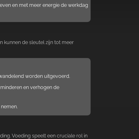
geven en met meer energie de werkdag
n kunnen de sleutel zijn tot meer
andelend worden uitgevoerd.​
erminderen en verhogen de
 nemen.​
ing.​ Voeding speelt een cruciale rol in