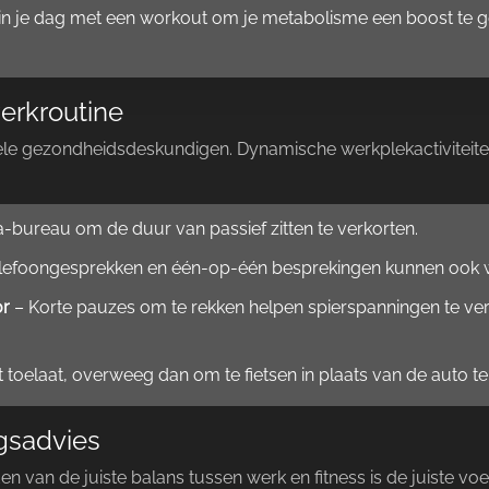
n je dag met een workout om je metabolisme een boost te 
werkroutine
 vele gezondheidsdeskundigen.​ Dynamische werkplekactiviteite
bureau om de duur van passief zitten te verkorten.​
lefoongesprekken en één-op-één besprekingen kunnen ook w
or
– Korte pauzes om te rekken helpen spierspanningen te v
t toelaat, overweeg dan om te fietsen in plaats van de auto te
gsadvies
n van de juiste balans tussen werk en fitness is de juiste voed