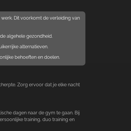
erk.​ Dit voorkomt de verleiding van
de algehele gezondheid.​
kerrijke alternatieven.​
lijke behoeften en doelen.​
herpte.​ Zorg ervoor dat je elke nacht
ische dagen naar de gym te gaan.​ Bij
oonlijke training, duo training en