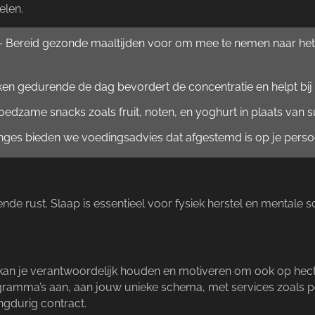
len.​
 Bereid gezonde maaltijden voor om mee te nemen naar het w
ken gedurende de dag bevordert de concentratie en helpt bij 
edzame snacks zoals fruit, noten, en yoghurt in plaats van sui
ges bieden we voedingsadvies dat afgestemd is op je persoon
e rust.​ Slaap is essentieel voor fysiek herstel en mentale sc
r kan je verantwoordelijk houden en motiveren om ook op hect
mma’s aan, aan jouw unieke schema, met services zoals pers
gdurig contract.​