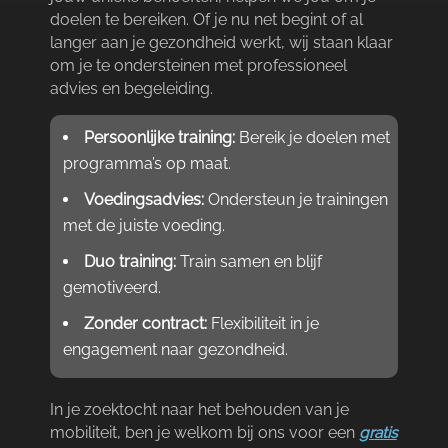
doelen te bereiken.​ Of je nu net begint of al
langer aan je gezondheid werkt, wij staan klaar
om je te ondersteinen met professioneel
advies en begeleiding.​
Persoonlijke training:
Bereik je doelen met
programma’s op maat.​
Voedingsadvies:
Ondersteun je trainingen
met de juiste voeding.​
Duo training:
Train samen en blijf
gemotiveerd.​
Zonder contract:
Flexibiliteit in je
engagement naar gezondheid.​
In je zoektocht naar het behouden van je
mobiliteit, ben je welkom bij ons voor een
gratis