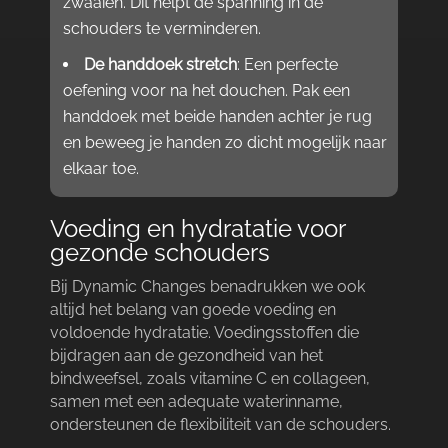
zwaaien.​ Dit helpt de spanning in de
schouders te verminderen.​
De handdoek stretch
: Een perfecte
oefening voor na het douchen.​ Pak een
handdoek met beide handen achter je rug
en beweeg je handen zo dicht mogelijk naar
elkaar toe.​
Voeding en hydratatie voor
gezonde schouders
Bij Dynamic Changes benadrukken we ook
altijd het belang van goede voeding en
voldoende hydratatie.​ Voedingsstoffen die
bijdragen aan de gezondheid van het
bindweefsel, zoals vitamine C en collageen,
samen met een adequate waterinname,
ondersteunen de flexibiliteit van de schouders.​