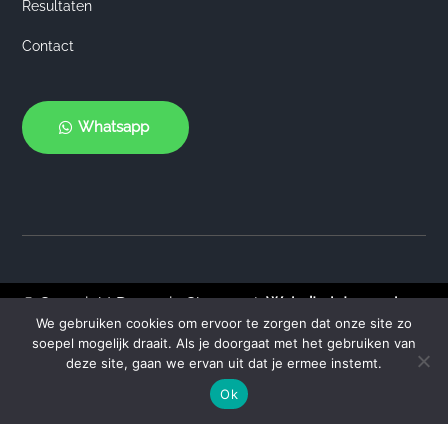
Resultaten
Contact
Whatsapp
© Copyright Dynamic Changes |
Website laten maken
We gebruiken cookies om ervoor te zorgen dat onze site zo
door Flexamedia
soepel mogelijk draait. Als je doorgaat met het gebruiken van
Privacyklaring
deze site, gaan we ervan uit dat je ermee instemt.



Ok
Afspraak inplannen
Whatsapp
0626922524