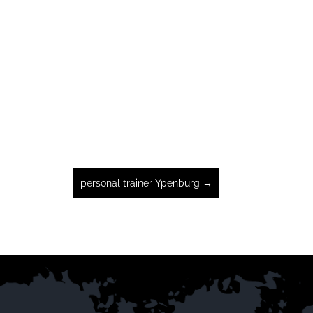
personal trainer Ypenburg
→