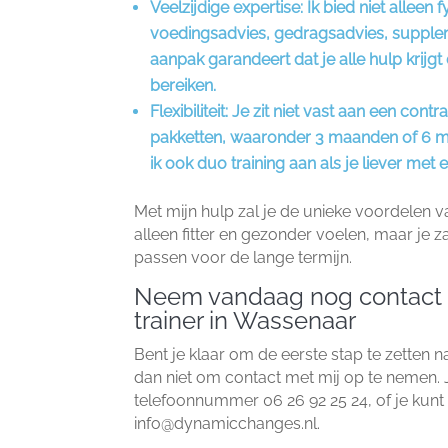
Veelzijdige expertise:
Ik bied niet alleen 
voedingsadvies, gedragsadvies, suppleme
aanpak garandeert dat je alle hulp krijg
bereiken.​
Flexibiliteit:
Je zit niet vast aan een contr
pakketten, waaronder 3 maanden of 6 ma
ik ook duo training aan als je liever met ee
Met mijn hulp zal je de unieke voordelen van
alleen fitter en gezonder voelen, maar je za
passen voor de lange termijn.​
Neem vandaag nog contact 
trainer in Wassenaar
Bent je klaar om de eerste stap te zetten n
dan niet om contact met mij op te nemen.​ 
telefoonnummer 06 26 92 25 24, of je kunt
info@dynamicchanges.​nl.​