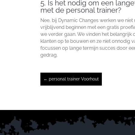
5.​ Is het nodig om een lange
met de personal trainer?
Nee, bij Dynamic Changes werken we niet m
vrijblijvend beginnen met een gratis proe
we verder gaan.​ We vinden het belangrij
klanten op te bouwen en ze niet onnodig va
focussen op lange termijn succes door een 
gedrag.​
←
personal trainer Voorhout