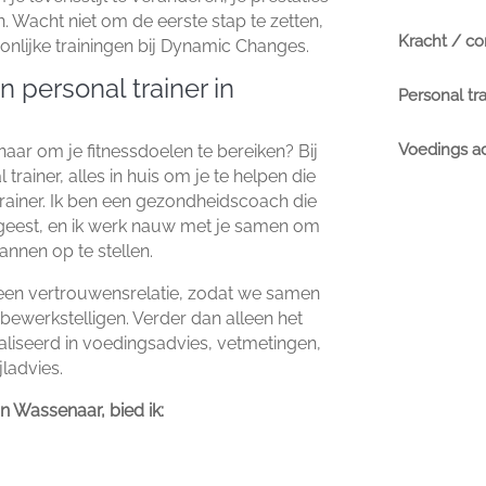
.​ Wacht niet om de eerste stap te zetten,
Kracht / con
nlijke trainingen bij Dynamic Changes.​
 personal trainer in
Personal tr
Voedings a
naar om je fitnessdoelen te bereiken? Bij
rainer, alles in huis om je te helpen die
trainer.​ Ik ben een gezondheidscoach die
 geest, en ik werk nauw met je samen om
nnen op te stellen.​
 een vertrouwensrelatie, zodat we samen
ewerkstelligen.​ Verder dan alleen het
ialiseerd in voedingsadvies, vetmetingen,
ladvies.​
in Wassenaar, bied ik: