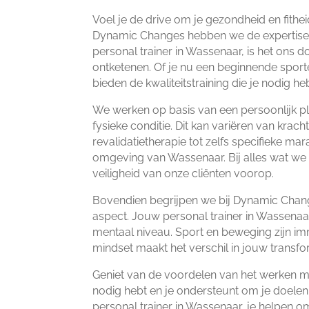
Voel je de drive om je gezondheid en fitheid
Dynamic Changes hebben we de expertise in
personal trainer in Wassenaar, is het ons d
ontketenen.​ Of je nu een beginnende sporte
bieden de kwaliteitstraining die je nodig he
We werken op basis van een persoonlijk p
fysieke conditie.​ Dit kan variëren van krach
revalidatietherapie tot zelfs specifieke mar
omgeving van Wassenaar.​ Bij alles wat we 
veiligheid van onze cliënten voorop.​
Bovendien begrijpen we bij Dynamic Change
aspect.​ Jouw personal trainer in Wassena
mentaal niveau.​ Sport en beweging zijn im
mindset maakt het verschil in jouw transfo
Geniet van de voordelen van het werken met
nodig hebt en je ondersteunt om je doelen
personal trainer in Wassenaar, je helpen om 