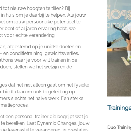
 tot nieuwe hoogten te tillen? Bij
 huis om je daarbij te helpen.​ Als jouw
oel om jouw persoonlijke potentieel te
r bent of al jaren ervaring hebt, we
bt voor echte verandering.​
lan, afgestemd op je unieke doelen en
t- en conditietraining, gewichtsverlies,
athons waar je voor wilt trainen in de
doen, stellen we het welzijn en de
s dat het niet alleen gaat om het fysieke
ar biedt daarom ook begeleiding op
mers slechts het halve werk.​ Een sterke
rmatieproces.​
Training
 een personal trainer die begrijpt wat je
 te bereiken.​ Laat Dynamic Changes, jouw
Duo Trainin
je levensstijl te veranderen, je prestaties