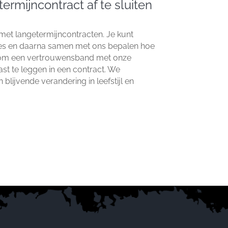
termijncontract af te sluiten
et langetermijncontracten.​ Je kunt
fles en daarna samen met ons bepalen hoe
k om een vertrouwensband met onze
st te leggen in een contract.​ We
blijvende verandering in leefstijl en